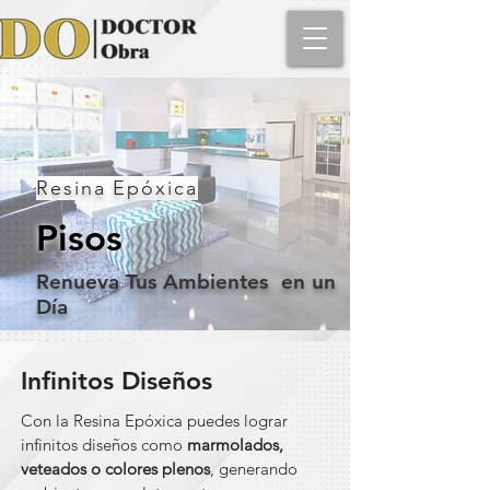
Resina Epóxica
Pisos
Renueva Tus Ambientes en un
Día
Infinitos Diseños
Con la Resina Epóxica puedes lograr
infinitos diseños como
marmolados,
veteados o colores plenos
, generando