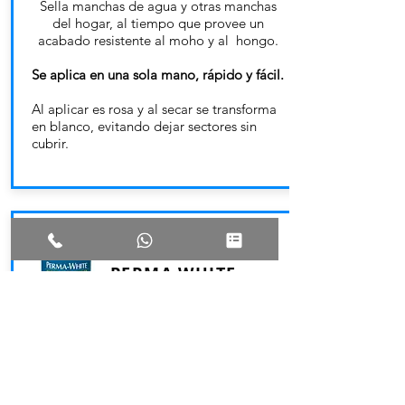
Sella manchas de agua y otras manchas
del hogar, al tiempo que provee un
acabado resistente al moho y al hongo.
Se aplica en una sola mano, rápido y fácil.
Al aplicar es rosa y al secar se transforma
en blanco, evitando dejar sectores sin
cubrir.
PERMA WHITE
Látex de interior o exterior, súper lavable,
resistente al hongo y moho.
Simplifica la aplicación y
diminuye los
tiempos de pintado
, aportando